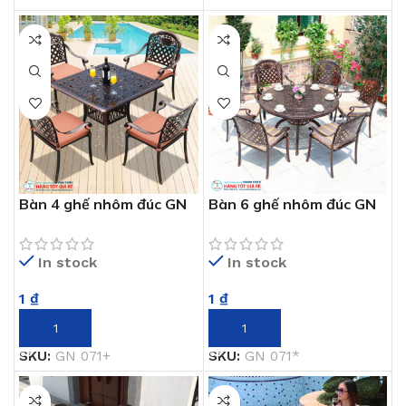
Bàn 4 ghế nhôm đúc GN
Bàn 6 ghế nhôm đúc GN
071+
071
In stock
In stock
1
₫
1
₫
THÊM VÀO GIỎ HÀNG
THÊM VÀO GIỎ HÀNG
SKU:
GN 071+
SKU:
GN 071*