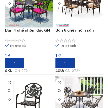
Bàn 4 ghế nhôm đức GN
Bàn 6 ghế nhôm sân
072
vườn GN 072
In stock
In stock
1
₫
1
₫
THÊM VÀO GIỎ HÀNG
THÊM VÀO GIỎ HÀNG
SKU:
GN 072
SKU:
GN 072*