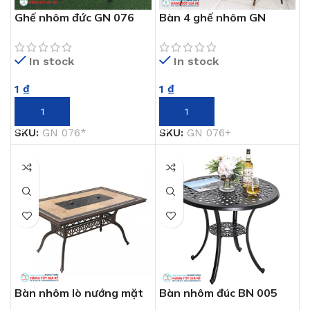
Ghế nhôm đức GN 076
Bàn 4 ghế nhôm GN
076+
In stock
In stock
1
₫
1
₫
THÊM VÀO GIỎ HÀNG
THÊM VÀO GIỎ HÀNG
SKU:
GN 076*
SKU:
GN 076+
Bàn nhôm lò nướng mặt
Bàn nhôm đúc BN 005
đá BN 20
(80cm)