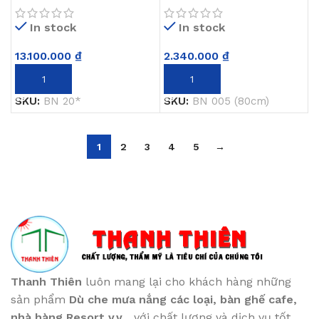
In stock
In stock
13.100.000
₫
2.340.000
₫
THÊM VÀO GIỎ HÀNG
THÊM VÀO GIỎ HÀNG
SKU:
BN 20*
SKU:
BN 005 (80cm)
1
2
3
4
5
→
Thanh Thiên
luôn mang lại cho khách hàng những
sản phẩm
Dù che mưa nắng các loại
, bàn ghế cafe
,
nhà hàng Resort v.v...
với chất lượng và dịch vụ tốt