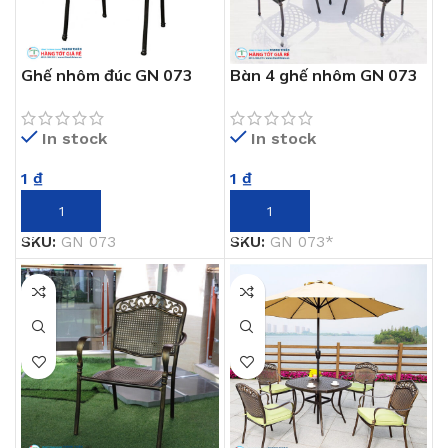
Ghế nhôm đúc GN 073
Bàn 4 ghế nhôm GN 073
In stock
In stock
1
₫
1
₫
THÊM VÀO GIỎ HÀNG
THÊM VÀO GIỎ HÀNG
SKU:
GN 073
SKU:
GN 073*