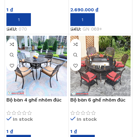
1
₫
2.690.000
₫
THÊM VÀO GIỎ HÀNG
THÊM VÀO GIỎ HÀNG
SKU:
070
SKU:
GN 069+
Bộ bàn 4 ghế nhôm đúc
Bộ bàn 6 ghế nhôm đúc
GN 069
GN 069
In stock
In stock
1
₫
1
₫