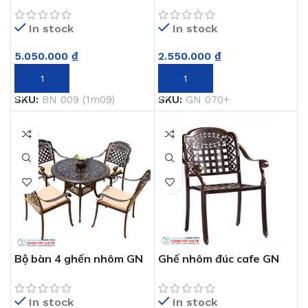
In stock
In stock
2.550.000
₫
5.050.000
₫
THÊM VÀO GIỎ HÀNG
THÊM VÀO GIỎ HÀNG
SKU:
GN 070+
SKU:
BN 009 (1m09)
Bộ bàn 4 ghến nhôm GN
Ghế nhôm đúc cafe GN
070
069+
In stock
In stock