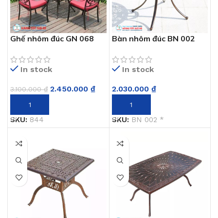
Ghế nhôm đúc GN 068
Bàn nhôm đúc BN 002
In stock
In stock
2.450.000
₫
2.030.000
₫
3.100.000
₫
THÊM VÀO GIỎ HÀNG
THÊM VÀO GIỎ HÀNG
SKU:
844
SKU:
BN 002 *