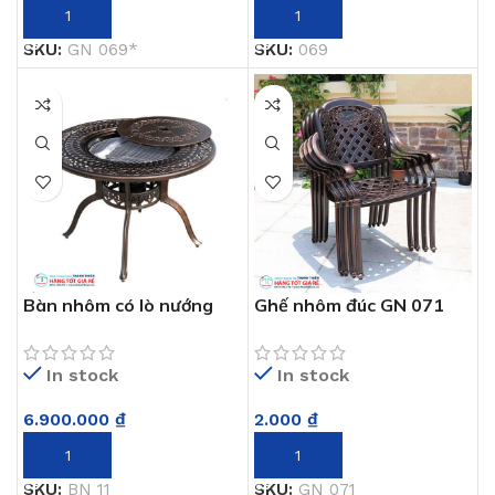
THÊM VÀO GIỎ HÀNG
THÊM VÀO GIỎ HÀNG
SKU:
GN 069*
SKU:
069
Bàn nhôm có lò nướng
Ghế nhôm đúc GN 071
BN 11
In stock
In stock
2.000
₫
6.900.000
₫
THÊM VÀO GIỎ HÀNG
THÊM VÀO GIỎ HÀNG
SKU:
GN 071
SKU:
BN 11