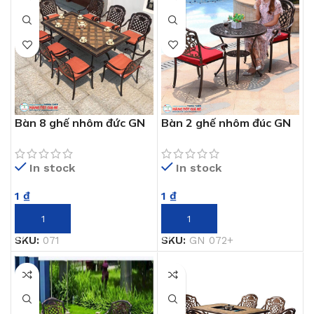
Bàn 8 ghế nhôm đức GN
Bàn 2 ghế nhôm đúc GN
071
072+
In stock
In stock
1
₫
1
₫
THÊM VÀO GIỎ HÀNG
THÊM VÀO GIỎ HÀNG
SKU:
071
SKU:
GN 072+