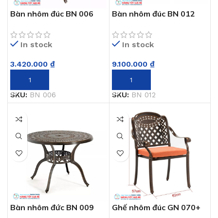
Bàn nhôm đúc BN 006
Bàn nhôm đúc BN 012
(80*80cm)
(102*162cm)
In stock
In stock
3.420.000
₫
9.100.000
₫
THÊM VÀO GIỎ HÀNG
THÊM VÀO GIỎ HÀNG
SKU:
BN 006
SKU:
BN 012
Bàn nhôm đức BN 009
Ghế nhôm đúc GN 070+
(1m09)