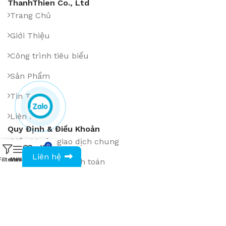
ThanhThien Co., Ltd
Trang Chủ
Giới Thiệu
Công trình tiêu biểu
Sản Phẩm
Tin Tức
Liên Hệ
Quy Định & Điều Khoản
Điều khoản giao dịch chung
0
0943594386
Liên hệ
Filters
Menu
Wishlist
Compare
Cart
Phương thức thanh toán
Chính sách đổi hàng, hoàn tiền
Chính sách giao hàng, lắp đặt
Chính sách bảo hành