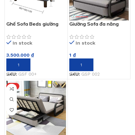
Ghế Sofa Beds giường
Giường Sofa đa năng
nằm
thông minh GSP 002
In stock
In stock
3.500.000
₫
1
₫
THÊM VÀO GIỎ HÀNG
THÊM VÀO GIỎ HÀNG
SKU:
GSF 00+
SKU:
GSP 002
HOT