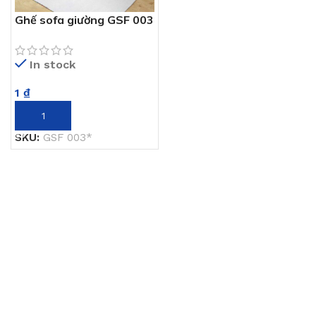
Ghế sofa giường GSF 003
In stock
1
₫
THÊM VÀO GIỎ HÀNG
SKU:
GSF 003*