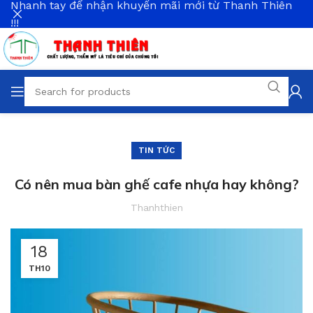
Nhanh tay để nhận khuyến mãi mới từ Thanh Thiên
!!!
TIN TỨC
Có nên mua bàn ghế cafe nhựa hay không?
Thanhthien
18
TH10