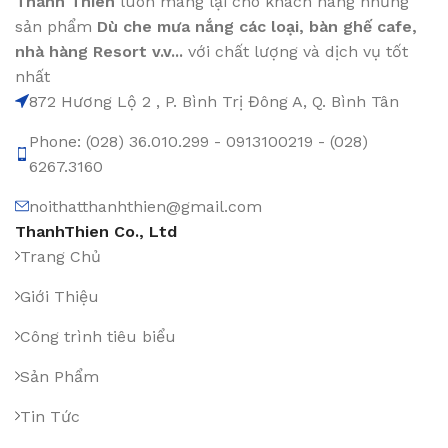
Thanh Thiên
luôn mang lại cho khách hàng những
sản phẩm
Dù che mưa nắng các loại
, bàn ghế cafe
,
nhà hàng Resort v.v...
với chất lượng và dịch vụ tốt
nhất
872 Hương Lộ 2 , P. Bình Trị Đông A, Q. Bình Tân
Phone: (028) 36.010.299 - 0913100219 - (028)
6267.3160
noithatthanhthien@gmail.com
ThanhThien Co., Ltd
Trang Chủ
Giới Thiệu
Công trình tiêu biểu
Sản Phẩm
Tin Tức