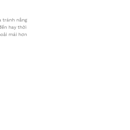
a tránh nắng
đến hay thời
hoải mái hơn