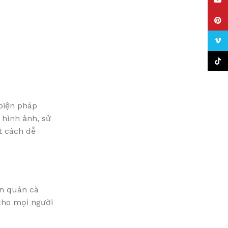
YouT
Pinte
Vime
TikTo
 biện pháp
 hình ảnh, sử
t cách dễ
ến quán cà
cho mọi người