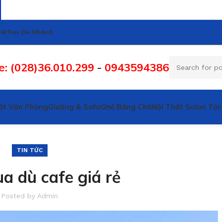
Hệ
Tìm Chi Nhánh
e: (028)36.010.299
-
0943594386
ất Văn Phòng
Giường & Sofa
Ghế Băng Chờ
Nội Thất Salon Tóc
TIN TỨC
a dù cafe giá rẻ
Posted by
Admin