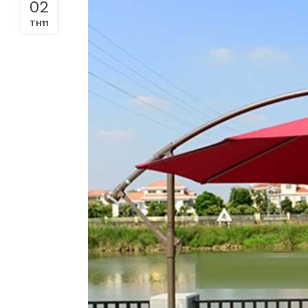
02
TH11