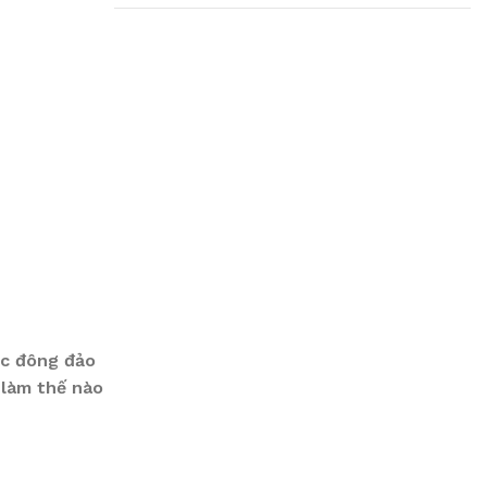
Plumbing Install
Discount
03 Nov – 03 Dec
Read More
ợc đông đảo
 làm thế nào