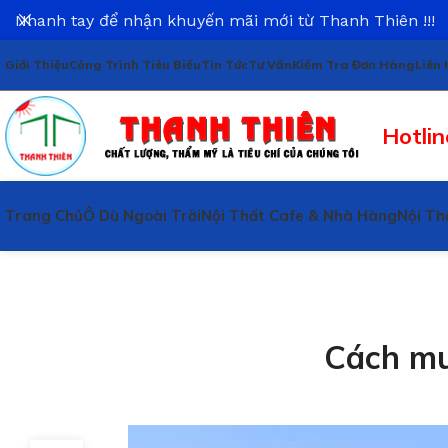
Nhanh tay để nhận khuyến mãi mới từ Thanh Thiên !!!
Giới Thiệu
Công Trình Tiêu Biểu
Tin Tức
Tư Vấn
Kiểm Tra Đơn Hàng
Liên 
Hotlin
Trang Chủ
Ô Dù Ngoài Trời
Nội Thất Cafe & Nhà Hàng
Nội Th
Cách mu