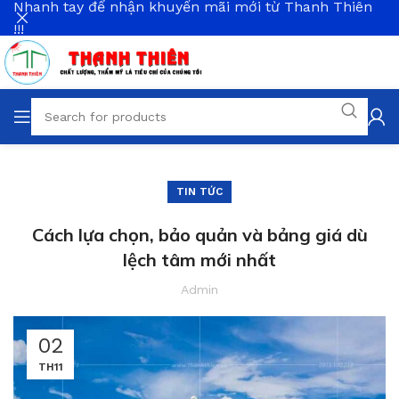
Nhanh tay để nhận khuyến mãi mới từ Thanh Thiên
!!!
TIN TỨC
Cách lựa chọn, bảo quản và bảng giá dù
lệch tâm mới nhất
Admin
02
TH11