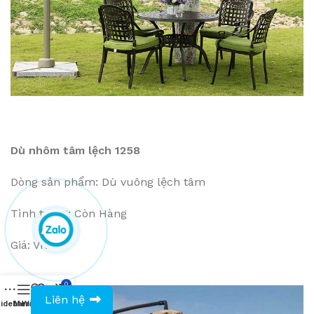
Dù nhôm tâm lệch 1258
Dòng sản phẩm: Dù vuông lệch tâm
Tình trạng: Còn Hàng
Giá: VNĐ
0
0943594386
Liên hệ
idebar
Menu
Wishlist
Compare
Cart