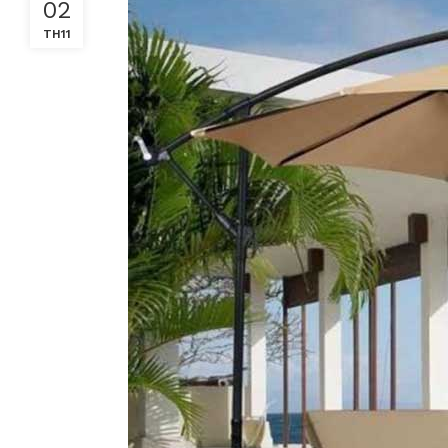
02
TH11