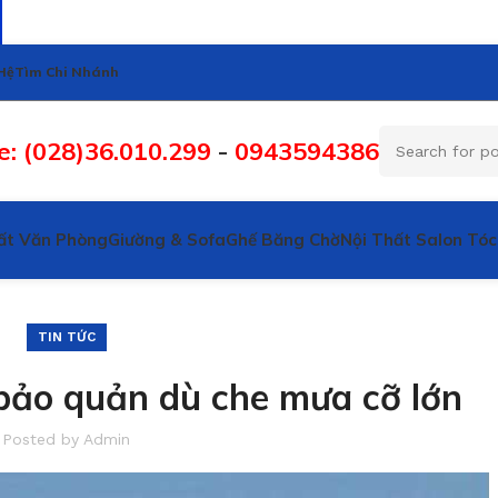
Hệ
Tìm Chi Nhánh
e: (028)36.010.299
-
0943594386
ất Văn Phòng
Giường & Sofa
Ghế Băng Chờ
Nội Thất Salon Tóc
TIN TỨC
bảo quản dù che mưa cỡ lớn
Posted by
Admin