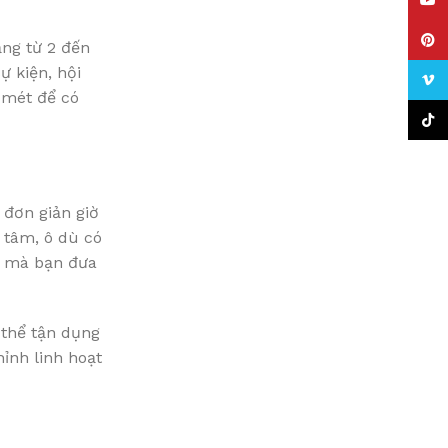
YouT
Pinte
ng từ 2 đến
ự kiện, hội
Vime
c mét để có
TikTo
 đơn giản giờ
 tâm, ô dù có
g mà bạn đưa
 thể tận dụng
ỉnh linh hoạt