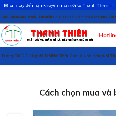
Nhanh tay để nhận khuyến mãi mới từ Thanh Thiên !!!
Giới Thiệu
Công Trình Tiêu Biểu
Tin Tức
Tư Vấn
Kiểm Tra Đơn Hàng
Liên 
Hotlin
Trang Chủ
Ô Dù Ngoài Trời
Nội Thất Cafe & Nhà Hàng
Nội Th
Cách chọn mua và 