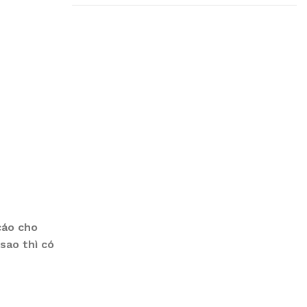
Plumbing Install
Discount
03 Nov – 03 Dec
Read More
cáo cho
sao thì có