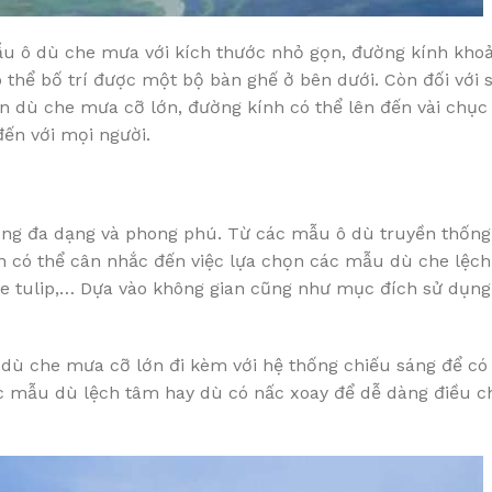
u ô dù che mưa với kích thước nhỏ gọn, đường kính khoả
ó thể bố trí được một bộ bàn ghế ở bên dưới. Còn đối với s
họn dù che mưa cỡ lớn, đường kính có thể lên đến vài chụ
đến với mọi người.
ùng đa dạng và phong phú. Từ các mẫu ô dù truyền thống
n có thể cân nhắc đến việc lựa chọn các mẫu dù che lệch
che tulip,… Dựa vào không gian cũng như mục đích sử dụn
dù che mưa cỡ lớn đi kèm với hệ thống chiếu sáng để có
c mẫu dù lệch tâm hay dù có nấc xoay để dễ dàng điều ch