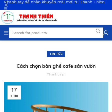
Nhanh tay để nhận khuyến mãi mới từ Thanh Thiên
!!!
TIN TỨC
Cách chọn bàn ghế cafe sân vườn
Thanhthien
17
TH10