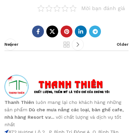
Mời bạn đánh giá
Newer
Older
Thanh Thiên
luôn mang lại cho khách hàng những
sản phẩm
Dù che mưa nắng các loại
, bàn ghế cafe
,
nhà hàng Resort v.v...
với chất lượng và dịch vụ tốt
nhất
872 Hương Lộ 2 , P. Bình Trị Đông A, Q. Bình Tân