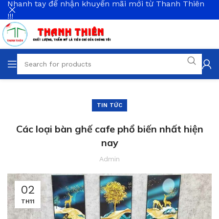
Nhanh tay để nhận khuyến mãi mới từ Thanh Thiên
!!!
TIN TỨC
Các loại bàn ghế cafe phổ biến nhất hiện
nay
Admin
02
TH11