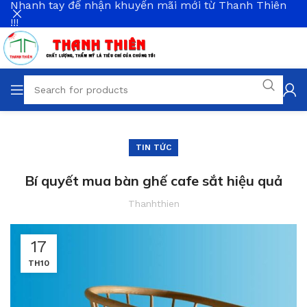
Nhanh tay để nhận khuyến mãi mới từ Thanh Thiên
!!!
TIN TỨC
Bí quyết mua bàn ghế cafe sắt hiệu quả
Thanhthien
17
TH10