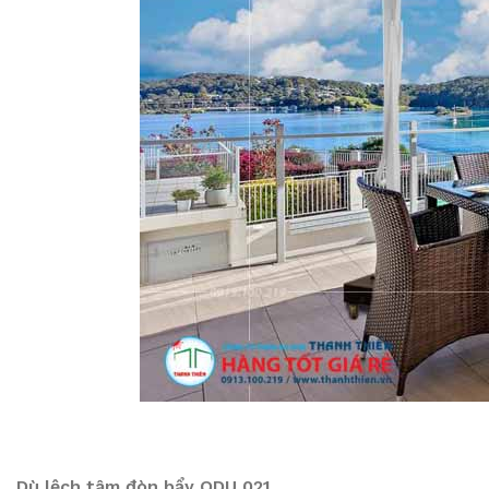
Dù lệch tâm đòn bẩy ODU 021