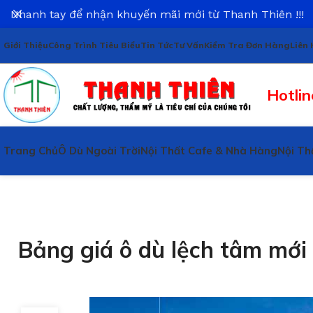
Nhanh tay để nhận khuyến mãi mới từ Thanh Thiên !!!
Giới Thiệu
Công Trình Tiêu Biểu
Tin Tức
Tư Vấn
Kiểm Tra Đơn Hàng
Liên 
Hotlin
Trang Chủ
Ô Dù Ngoài Trời
Nội Thất Cafe & Nhà Hàng
Nội Th
Bảng giá ô dù lệch tâm mớ