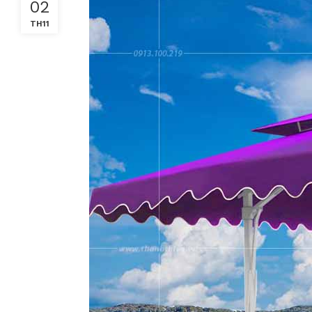
02
TH11