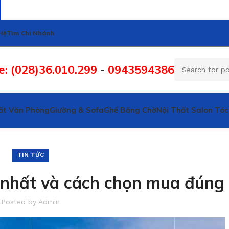
Hệ
Tìm Chi Nhánh
e: (028)36.010.299
-
0943594386
ất Văn Phòng
Giường & Sofa
Ghế Băng Chờ
Nội Thất Salon Tóc
TIN TỨC
i nhất và cách chọn mua đúng
Posted by
Admin