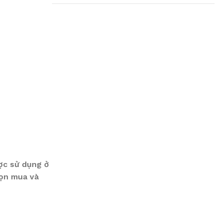
Plumbing Install
Discount
03 Nov – 03 Dec
Read More
ược sử dụng ở
họn mua và