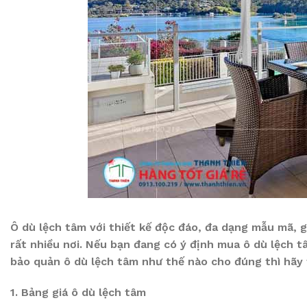
Ô dù lệch tâm với thiết kế độc đáo, đa dạng mẫu mã, g
rất nhiều nơi. Nếu bạn đang có ý định mua ô dù lệch 
bảo quản ô dù lệch tâm như thế nào cho đúng thì hãy 
1. Bảng giá ô dù lệch tâm