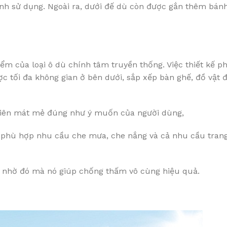
ình sử dụng. Ngoài ra, dưới đế dù còn được gắn thêm bán
m của loại ô dù chính tâm truyền thống. Việc thiết kế p
c tối đa không gian ở bên dưới, sắp xếp bàn ghế, đồ vật
n viên mát mẻ đúng như ý muốn của người dùng,
, phù hợp nhu cầu che mưa, che nắng và cả nhu cầu trang
U, nhờ đó mà nó giúp chống thấm vô cùng hiệu quả.