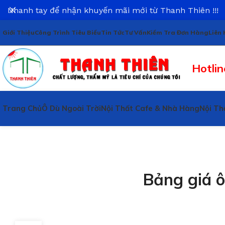
Nhanh tay để nhận khuyến mãi mới từ Thanh Thiên !!!
Giới Thiệu
Công Trình Tiêu Biểu
Tin Tức
Tư Vấn
Kiểm Tra Đơn Hàng
Liên 
Hotlin
Trang Chủ
Ô Dù Ngoài Trời
Nội Thất Cafe & Nhà Hàng
Nội Th
Bảng giá ô