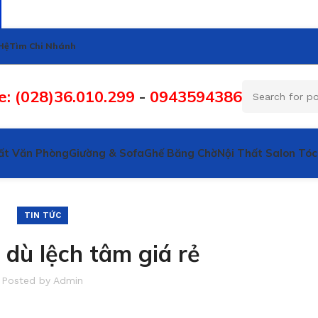
Hệ
Tìm Chi Nhánh
e: (028)36.010.299
-
0943594386
ất Văn Phòng
Giường & Sofa
Ghế Băng Chờ
Nội Thất Salon Tóc
TIN TỨC
 dù lệch tâm giá rẻ
Posted by
Admin