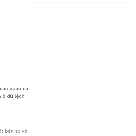
Plumbing Install
Discount
03 Nov – 03 Dec
Read More
 các quán cà
 ô dù lệch
t bên so với