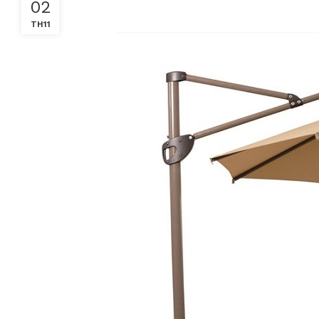
02
TH11