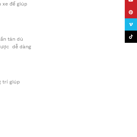
YouT
h xe để giúp
Pinte
Vime
TikTo
hần tán dù
 được dễ dàng
 trí giúp