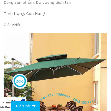
Dòng sản phẩm: Dù vuông lệch tâm
Tình trạng: Còn Hàng
Giá: VNĐ
0
0943594386
Liên hệ
idebar
Menu
Wishlist
Compare
Cart