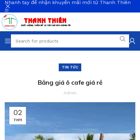
Nhanh tay để nhận khuyến mãi mới từ Thanh Thiên
!!!
TIN TỨC
Bảng giá ô cafe giá rẻ
Admin
02
TH11