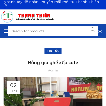
Nhanh tay để nhận khuyến mãi mới từ Thanh Thiên
!!!
TIN TỨC
Bảng giá ghế xếp café
Admin
02
TH11