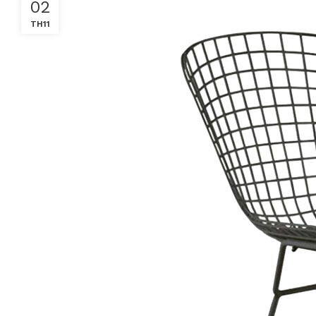
02
TH11