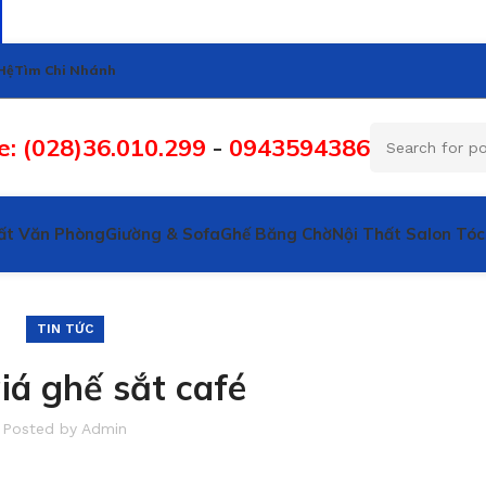
Hệ
Tìm Chi Nhánh
e: (028)36.010.299
-
0943594386
ất Văn Phòng
Giường & Sofa
Ghế Băng Chờ
Nội Thất Salon Tóc
TIN TỨC
iá ghế sắt café
Posted by
Admin