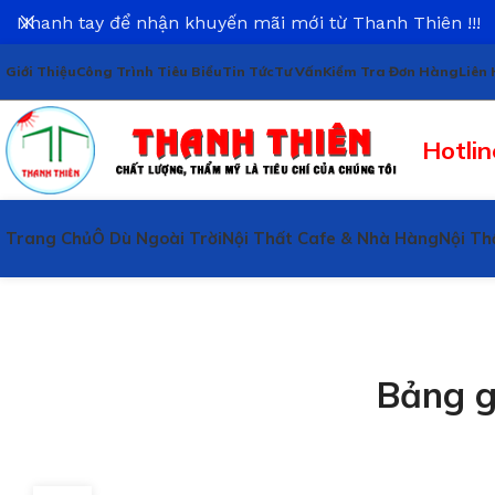
Nhanh tay để nhận khuyến mãi mới từ Thanh Thiên !!!
Giới Thiệu
Công Trình Tiêu Biểu
Tin Tức
Tư Vấn
Kiểm Tra Đơn Hàng
Liên 
Hotlin
Trang Chủ
Ô Dù Ngoài Trời
Nội Thất Cafe & Nhà Hàng
Nội Th
Bảng g