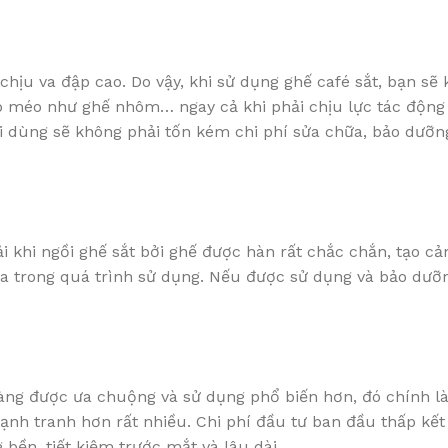
 chịu va đập cao. Do vậy, khi sử dụng ghế café sắt, bạn sẽ 
p méo như ghế nhôm… ngay cả khi phải chịu lực tác động 
i dùng sẽ không phải tốn kém chi phí sửa chữa, bảo dưỡn
 khi ngồi ghế sắt bởi ghế được hàn rất chắc chắn, tạo cả
ữa trong quá trình sử dụng. Nếu được sử dụng và bảo dưỡ
càng được ưa chuộng và sử dụng phổ biến hơn, đó chính là
cạnh tranh hơn rất nhiều. Chi phí đầu tư ban đầu thấp kế
bền, tiết kiệm trước mắt và lâu dài.