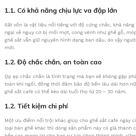
1.1. Có khả năng chịu lực va đập lớn
Sắt vốn là vật liệu nổi tiếng với độ cứng chắc, khả năng
ngại về nguy cơ bị mối mọt, cong vênh như ghế gỗ, mó
ghế sắt vẫn giữ nguyên hình dạng ban dầu, do vậy ngườ
mới.
1.2. Độ chắc chắn, an toàn cao
Ọp ẹp chắc chắn là tình trạng mà bạn sẽ không gặp phải
toàn khi ngồi, đồng thời đảm bảo độ bền lâu dài hơn n
ghế sắt café có thể kéo dài tuổi thọ từ 20 – 30 năm.
1.2. Tiết kiệm chi phí
Một ưu điểm nổi trội khác giúp cho ghế sắt café ngày 
loại bàn ghế khác thì dòng sản phẩm này có giá thành 
bền cao mang lại cho bạn sự lựa chọn thông minh, vững 