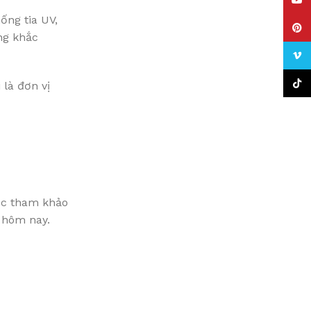
YouT
ống tia UV,
Pinte
ng khắc
Vime
TikTo
là đơn vị
ược tham khảo
 hôm nay.