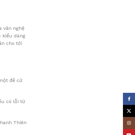
oa văn nghệ
c kiểu dáng
ản cho tới
 một đề cử
Face
u có lỗi từ
X
 Thanh Thiên
Insta