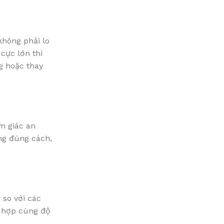
không phải lo
cực lớn thì
g hoặc thay
m giác an
ng đúng cách,
 so với các
t hợp cùng độ