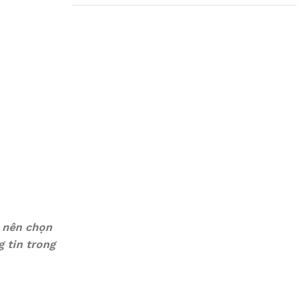
Plumbing Install
Discount
03 Nov – 03 Dec
Read More
à nên chọn
 tin trong