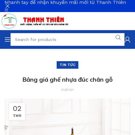
Nhanh tay để nhận khuyến mãi mới từ Thanh Thiên
!!!
TIN TỨC
Bảng giá ghế nhựa đúc chân gỗ
Admin
02
TH11