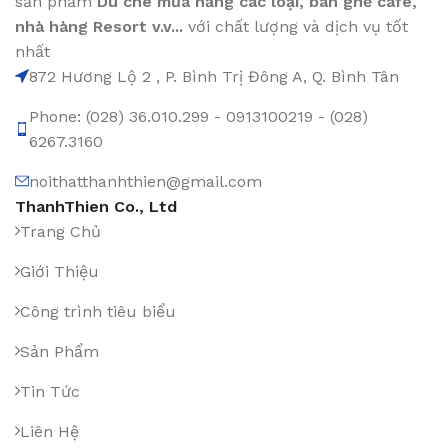
sản phẩm
Dù che mưa nắng các loại
, bàn ghế cafe
,
nhà hàng Resort v.v...
với chất lượng và dịch vụ tốt
nhất
872 Hương Lộ 2 , P. Bình Trị Đông A, Q. Bình Tân
Phone: (028) 36.010.299 - 0913100219 - (028)
6267.3160
noithatthanhthien@gmail.com
ThanhThien Co., Ltd
Trang Chủ
Giới Thiệu
Công trình tiêu biểu
Sản Phẩm
Tin Tức
Liên Hệ