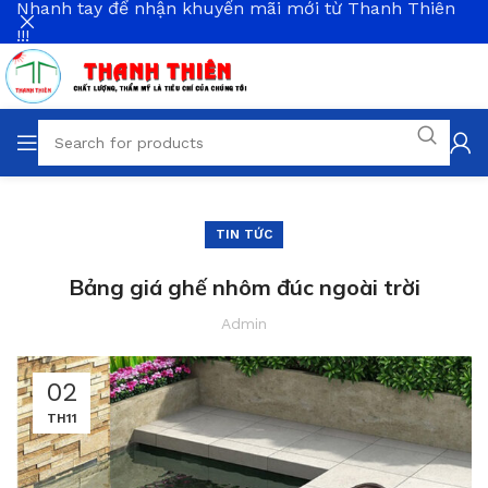
Nhanh tay để nhận khuyến mãi mới từ Thanh Thiên
!!!
TIN TỨC
Bảng giá ghế nhôm đúc ngoài trời
Admin
02
TH11