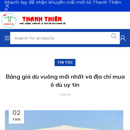
Nhanh tay để nhận khuyến mãi mới từ Thanh Thiên
!!!
TIN TỨC
Bảng giá dù vuông mới nhất và địa chỉ mua
ô dù uy tín
Admin
02
TH11