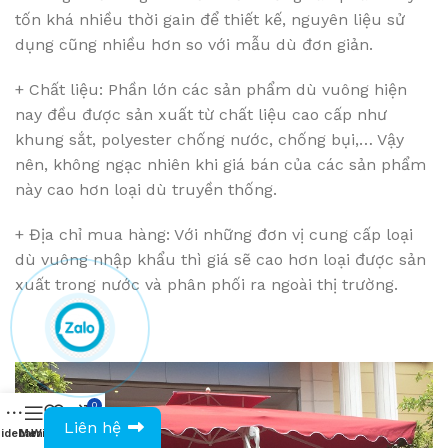
tốn khá nhiều thời gain để thiết kế, nguyên liệu sử
dụng cũng nhiều hơn so với mẫu dù đơn giản.
+ Chất liệu: Phần lớn các sản phẩm dù vuông hiện
nay đều được sản xuất từ chất liệu cao cấp như
khung sắt, polyester chống nước, chống bụi,… Vậy
nên, không ngạc nhiên khi giá bán của các sản phẩm
này cao hơn loại dù truyền thống.
+ Địa chỉ mua hàng: Với những đơn vị cung cấp loại
dù vuông nhập khẩu thì giá sẽ cao hơn loại được sản
xuất trong nước và phân phối ra ngoài thị trường.
0
0943594386
Liên hệ
idebar
Menu
Wishlist
Compare
Cart