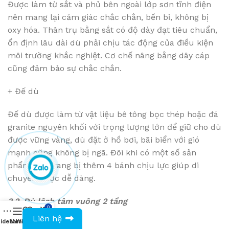
Được làm từ sắt và phủ bên ngoài lớp sơn tĩnh điện
nên mang lại cảm giác chắc chắn, bền bỉ, không bị
oxy hóa. Thân trụ bằng sắt có độ dày đạt tiêu chuẩn,
ổn định lâu dài dù phải chịu tác động của điều kiện
môi trường khắc nghiệt. Cơ chế nâng bằng dây cáp
cũng đảm bảo sự chắc chắn.
+ Đế dù
Đế dù được làm từ vật liệu bê tông bọc thép hoặc đá
granite nguyên khối với trọng lượng lớn để giữ cho dù
được vững vàng, dù đặt ở hồ bơi, bãi biển với gió
mạnh cũng không bị ngã. Đôi khi có một số sản
phẩm còn trang bị thêm 4 bánh chịu lực giúp di
chuyển được dễ dàng.
3.2. Dù lệch tâm vuông 2 tầng
0
0943594386
Liên hệ
idebar
Menu
Wishlist
Compare
Cart
+ Tán dù