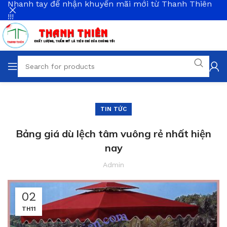
Nhanh tay để nhận khuyến mãi mới từ Thanh Thiên
!!!
TIN TỨC
Bảng giá dù lệch tâm vuông rẻ nhất hiện
nay
Admin
02
TH11