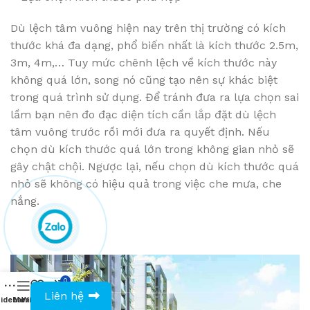
Dù lệch tâm vuông hiện nay trên thị trường có kích
thước khá đa dạng, phổ biến nhất là kích thước 2.5m,
3m, 4m,… Tuy mức chênh lệch về kích thước này
không quá lớn, song nó cũng tạo nên sự khác biệt
trong quá trình sử dụng. Để tránh đưa ra lựa chọn sai
lầm bạn nên đo đạc diện tích cần lắp đặt dù lệch
tâm vuông trước rồi mới đưa ra quyết định. Nếu
chọn dù kích thước quá lớn trong không gian nhỏ sẽ
gây chật chội. Ngược lại, nếu chọn dù kích thước quá
nhỏ sẽ không có hiệu quả trong việc che mưa, che
nắng.
0
0943594386
Liên hệ
idebar
Menu
Wishlist
Compare
Cart