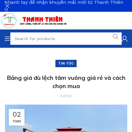
Nhanh tay để nhận khuyến mãi mới từ Thanh Thiên
!!!
TIN TỨC
Bảng giá dù lệch tâm vuông giá rẻ và cách
chọn mua
Admin
02
TH11