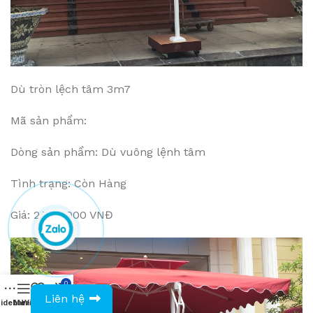
Dù tròn lệch tâm 3m7
Mã sản phẩm:
Dòng sản phẩm: Dù vuông lệnh tâm
Tình trạng: Còn Hàng
Giá: 2.700.000 VNĐ
0
0943594386
Liên hệ
idebar
Menu
Wishlist
Compare
Cart