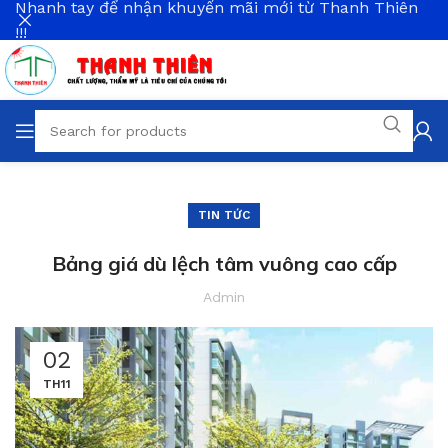
Nhanh tay để nhận khuyến mãi mới từ Thanh Thiên
!!!
TIN TỨC
Bảng giá dù lệch tâm vuông cao cấp
Admin
02
TH11