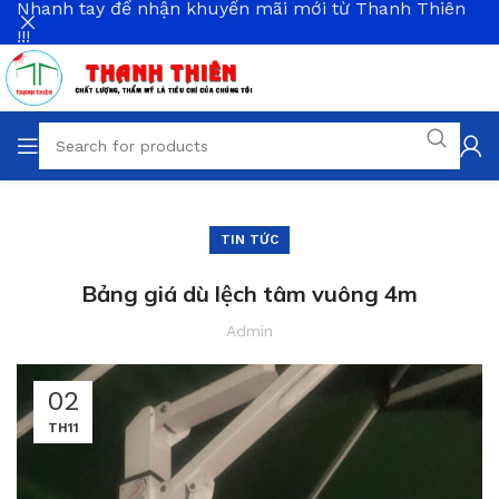
Nhanh tay để nhận khuyến mãi mới từ Thanh Thiên
!!!
TIN TỨC
Bảng giá dù lệch tâm vuông 4m
Admin
02
TH11