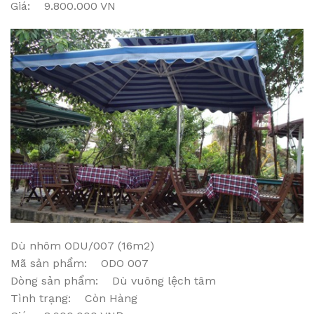
Giá: 9.800.000 VN
Dù nhôm ODU/007 (16m2)
Mã sản phẩm: ODO 007
Dòng sản phẩm: Dù vuông lệch tâm
Tình trạng: Còn Hàng