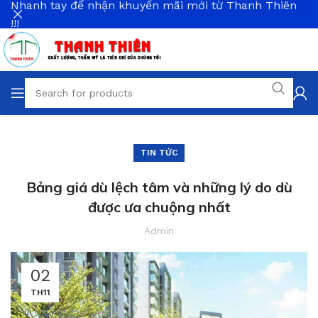
Nhanh tay để nhận khuyến mãi mới từ Thanh Thiên
!!!
TIN TỨC
Bảng giá dù lệch tâm và những lý do dù
được ưa chuộng nhất
Admin
02
TH11