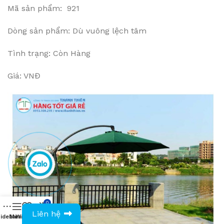
Mã sản phẩm: 921
Dòng sản phẩm: Dù vuông lệch tâm
Tình trạng: Còn Hàng
Giá: VNĐ
0
0943594386
Liên hệ
idebar
Menu
Wishlist
Compare
Cart