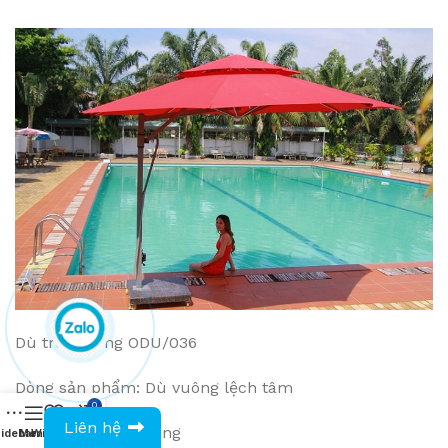
Dù treo tường ODU/036
Dòng sản phẩm: Dù vuông lệch tâm
0
0943594386
Liên hệ
Tình trạng: Còn Hàng
idebar
Menu
Wishlist
Compare
Cart