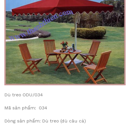
Dù treo ODU/034
Mã sản phẩm: 034
Dòng sản phẩm: Dù treo (dù câu cá)