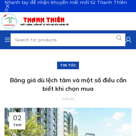
Nhanh tay để nhận khuyến mãi mới từ Thanh Thiên
!!!
TIN TỨC
Bảng giá dù lệch tâm và một số điều cần
biết khi chọn mua
Admin
02
TH11