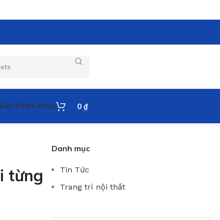
Sản Phẩm Khác
0
₫
Danh mục
Tin Tức
i từng
Trang trí nội thất