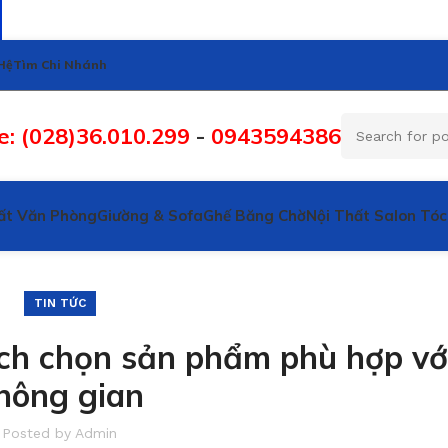
Hệ
Tìm Chi Nhánh
e: (028)36.010.299
-
0943594386
ất Văn Phòng
Giường & Sofa
Ghế Băng Chờ
Nội Thất Salon Tóc
TIN TỨC
ách chọn sản phẩm phù hợp vớ
hông gian
Posted by
Admin