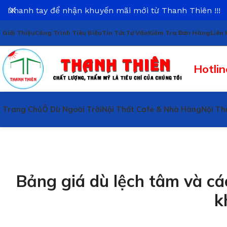
Nhanh tay để nhận khuyến mãi mới từ Thanh Thiên !!!
Giới Thiệu
Công Trình Tiêu Biểu
Tin Tức
Tư Vấn
Kiểm Tra Đơn Hàng
Liên 
Hotlin
Trang Chủ
Ô Dù Ngoài Trời
Nội Thất Cafe & Nhà Hàng
Nội Th
Bảng giá dù lệch tâm và c
k