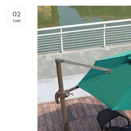
02
TH11