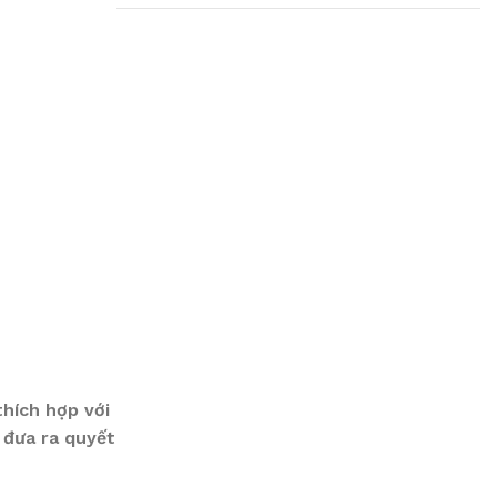
Plumbing Install
Discount
03 Nov – 03 Dec
Read More
hích hợp với
 đưa ra quyết