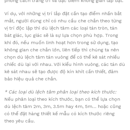
phong cách trang trí và đặc điểm không gian lắp đặt.
Ví dụ, với những vị trí lắp đặt cần tạo điểm nhấn bắt
mắt, người dùng chỉ có nhu cầu che chắn theo từng
vị trí độc lập thì dù lệch tâm các loại tán tròn, tán
bát giác, lục giác sẽ là sự lựa chọn phù hợp. Trong
khi đó, nếu muốn linh hoạt hơn trong sử dụng, tạo
không gian che chắn lớn, liên tiếp thì chúng ta nên
chọn dù lệch tâm tán vuông để có thể kê sát nhiều
chiếc dù lại với nhau. Với kiểu hình vuông, các tán dù
kê sát nhau sẽ tạo được độ kín khít cần thiết, đảm
bảo hiệu quả che chắn.
* Các loại dù lệch tâm phân loại theo kích thước:
Nếu phân loại theo kích thước, bạn có thể lựa chọn
dù lệch tâm 2m, 3m, 3.5m hay 4m, 5m… hoặc cũng
có thể đặt hàng thiết kế mẫu có kích thước riêng
theo yêu cầu.