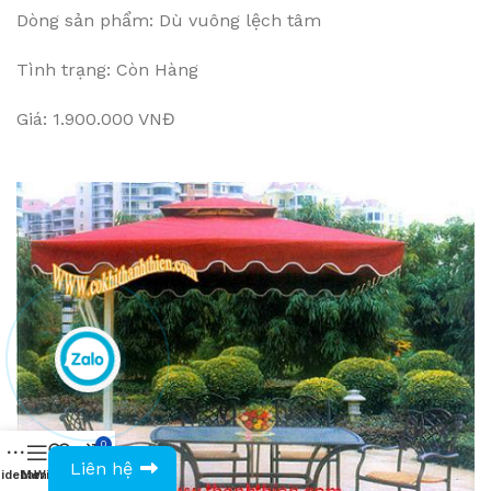
Dòng sản phẩm: Dù vuông lệch tâm
Tình trạng: Còn Hàng
Giá: 1.900.000 VNĐ
0
0943594386
Liên hệ
idebar
Menu
Wishlist
Compare
Cart