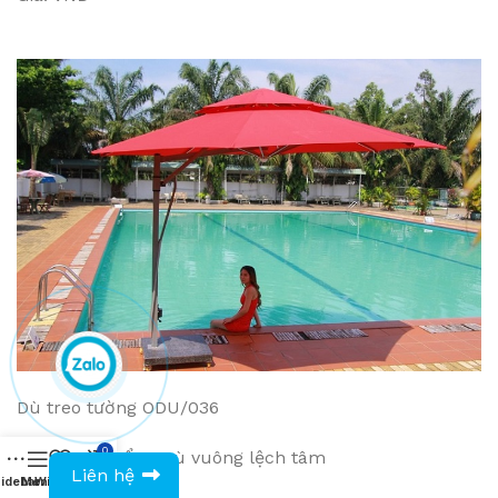
Dù treo tường ODU/036
0
Dòng sản phẩm: Dù vuông lệch tâm
0943594386
Liên hệ
idebar
Menu
Wishlist
Compare
Cart