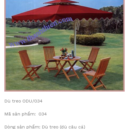
Dù treo ODU/034
Mã sản phẩm: 034
Dòng sản phẩm: Dù treo (dù câu cá)