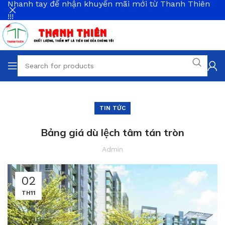
Nhanh tay để nhận khuyến mãi mới từ Thanh Thiên
!!!
TIN TỨC
Bảng giá dù lệch tâm tán tròn
Admin
02
TH11