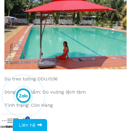
Dù treo tường ODU/036
Dòng sản phẩm: Dù vuông lệch tâm
Tình trạng: Còn Hàng
Giá: VNĐ
0
0943594386
Liên hệ
idebar
Menu
Wishlist
Compare
Cart