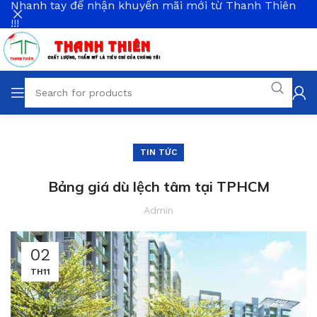
Nhanh tay để nhận khuyến mãi mới từ Thanh Thiên
!!!
TIN TỨC
Bảng giá dù lệch tâm tại TPHCM
Admin
02
TH11