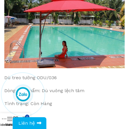
Dù treo tường ODU/036
Dòng sản phẩm: Dù vuông lệch tâm
Tình trạng: Còn Hàng
Giá: VNĐ
0
0943594386
Liên hệ
idebar
Menu
Wishlist
Compare
Cart