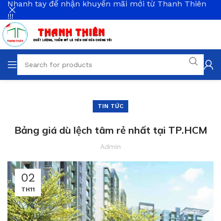
Nhanh tay để nhận khuyến mãi mới từ Thanh Thiên
!!!
TIN TỨC
Bảng giá dù lệch tâm rẻ nhất tại TP.HCM
Admin
02
TH11