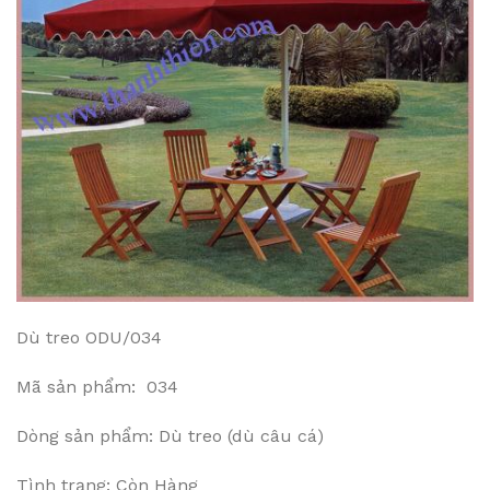
Dù treo ODU/034
Mã sản phẩm: 034
Dòng sản phẩm: Dù treo (dù câu cá)
Tình trạng: Còn Hàng