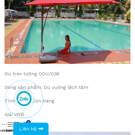
Dù treo tường ODU/036
Dòng sản phẩm: Dù vuông lệch tâm
Tình trạng: Còn Hàng
Giá: VNĐ
0
0943594386
Liên hệ
idebar
Menu
Wishlist
Compare
Cart