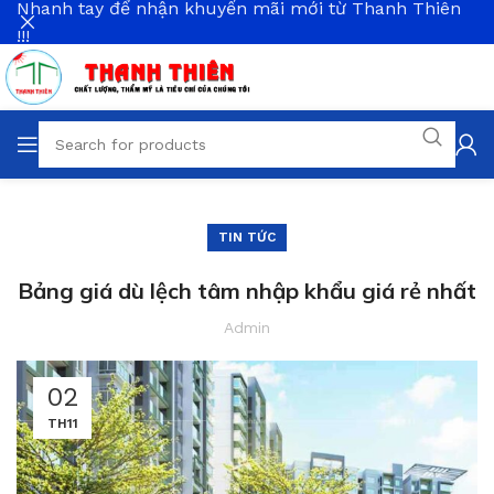
Nhanh tay để nhận khuyến mãi mới từ Thanh Thiên
!!!
TIN TỨC
Bảng giá dù lệch tâm nhập khẩu giá rẻ nhất
Admin
02
TH11