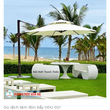
Dù lệch tâm đòn bẩy ODU 021