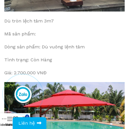
Dù tròn lệch tâm 3m7
Mã sản phẩm:
Dòng sản phẩm: Dù vuông lệnh tâm
Tình trạng: Còn Hàng
Giá: 2.700.000 VNĐ
0
0943594386
Liên hệ
idebar
Menu
Wishlist
Compare
Cart