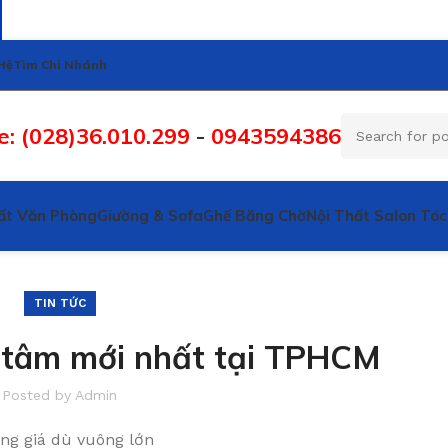
Hệ
Tìm Chi Nhánh
e: (028)36.010.299
-
0943594386
ất Văn Phòng
Giường & Sofa
Ghế Băng Chờ
Nội Thất Salon Tóc
TIN TỨC
h tâm mới nhất tại TPHCM
Posted by
Admin