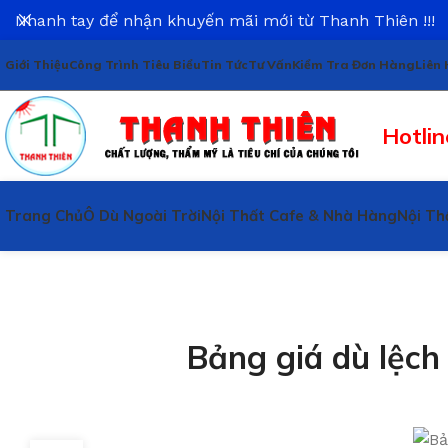
Nhanh tay để nhận khuyến mãi mới từ Thanh Thiên !!!
Giới Thiệu
Công Trình Tiêu Biểu
Tin Tức
Tư Vấn
Kiểm Tra Đơn Hàng
Liên 
Hotlin
Trang Chủ
Ô Dù Ngoài Trời
Nội Thất Cafe & Nhà Hàng
Nội Th
Bảng giá dù lệc