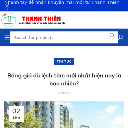
Nhanh tay để nhận khuyến mãi mới từ Thanh Thiên
!!!
TIN TỨC
Bảng giá dù lệch tâm mới nhất hiện nay là
bao nhiêu?
Admin
02
TH11