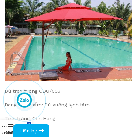
Dù treo tường ODU/036
Dòng sản phẩm: Dù vuông lệch tâm
Tình trạng: Còn Hàng
0
0943594386
Liên hệ
Giá: VNĐ
idebar
Menu
Wishlist
Compare
Cart