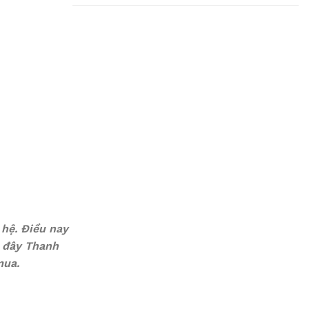
Plumbing Install
Discount
03 Nov – 03 Dec
Read More
hệ. Điều nay
i đây Thanh
mua.