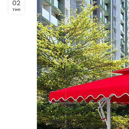
02
TH11