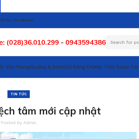
Hệ
Tìm Chi Nhánh
e: (028)36.010.299
-
0943594386
ất Văn Phòng
Giường & Sofa
Ghế Băng Chờ
Nội Thất Salon Tóc
TIN TỨC
lệch tâm mới cập nhật
Posted by
Admin