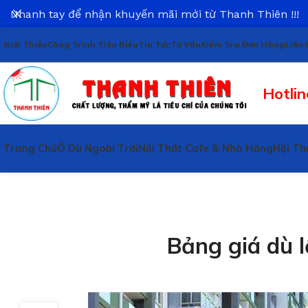
Nhanh tay để nhận khuyến mãi mới từ Thanh Thiên !!!
Giới Thiệu
Công Trình Tiêu Biểu
Tin Tức
Tư Vấn
Kiểm Tra Đơn Hàng
Liên 
Hotlin
Trang Chủ
Ô Dù Ngoài Trời
Nội Thất Cafe & Nhà Hàng
Nội Th
Bảng giá dù 