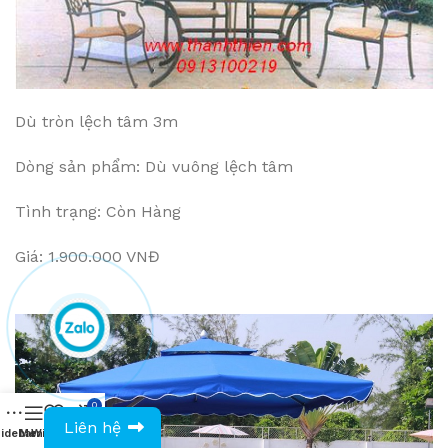
Dù tròn lệch tâm 3m
Dòng sản phẩm: Dù vuông lệch tâm
Tình trạng: Còn Hàng
Giá: 1.900.000 VNĐ
0
0943594386
Liên hệ
idebar
Menu
Wishlist
Compare
Cart