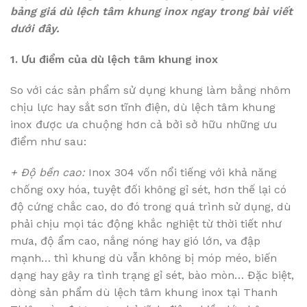
bảng giá dù lệch tâm khung inox ngay trong bài viết
dưới đây.
1. Ưu điểm của dù lệch tâm khung inox
So với các sản phẩm sử dụng khung làm bằng nhôm
chịu lực hay sắt sơn tĩnh điện, dù lệch tâm khung
inox được ưa chuộng hơn cả bởi sở hữu những ưu
điểm như sau:
+ Độ bền cao:
Inox 304 vốn nổi tiếng với khả năng
chống oxy hóa, tuyệt đối không gỉ sét, hơn thế lại có
độ cứng chắc cao, do đó trong quá trình sử dụng, dù
phải chịu mọi tác động khắc nghiệt từ thời tiết như
mưa, độ ẩm cao, nắng nóng hay gió lớn, va đập
mạnh… thì khung dù vẫn không bị móp méo, biến
dạng hay gây ra tình trạng gỉ sét, bào mòn… Đặc biệt,
dòng sản phẩm dù lệch tâm khung inox tại Thanh