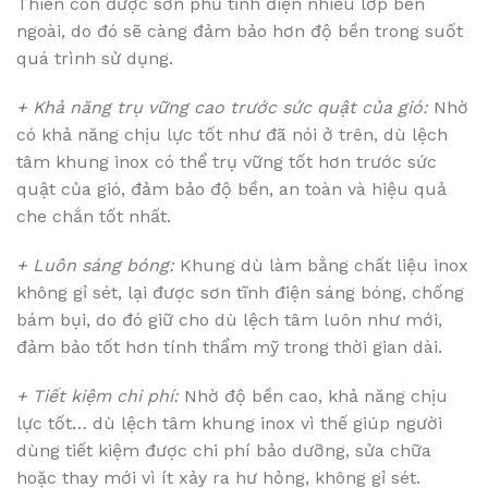
Thiên còn được sơn phủ tĩnh điện nhiều lớp bên
ngoài, do đó sẽ càng đảm bảo hơn độ bền trong suốt
quá trình sử dụng.
+ Khả năng trụ vững cao trước sức quật của gió:
Nhờ
có khả năng chịu lực tốt như đã nói ở trên, dù lệch
tâm khung inox có thể trụ vững tốt hơn trước sức
quật của gió, đảm bảo độ bền, an toàn và hiệu quả
che chắn tốt nhất.
+ Luôn sáng bóng:
Khung dù làm bằng chất liệu inox
không gỉ sét, lại được sơn tĩnh điện sáng bóng, chống
bám bụi, do đó giữ cho dù lệch tâm luôn như mới,
đảm bảo tốt hơn tính thẩm mỹ trong thời gian dài.
+ Tiết kiệm chi phí:
Nhờ độ bền cao, khả năng chịu
lực tốt… dù lệch tâm khung inox vì thế giúp người
dùng tiết kiệm được chi phí bảo dưỡng, sửa chữa
hoặc thay mới vì ít xảy ra hư hỏng, không gỉ sét.