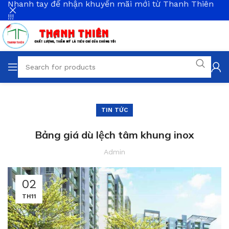
Nhanh tay để nhận khuyến mãi mới từ Thanh Thiên
!!!
TIN TỨC
Bảng giá dù lệch tâm khung inox
Admin
02
TH11