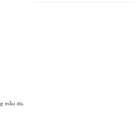
Plumbing Install
Discount
03 Nov – 03 Dec
Read More
ng mẫu dù.