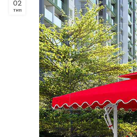
02
TH11