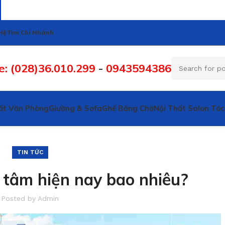
Hệ
Tìm Chi Nhánh
e: (028)36.010.299
-
0943594386
ất Văn Phòng
Giường & Sofa
Ghế Băng Chờ
Nội Thất Salon Tóc
TIN TỨC
 tâm hiện nay bao nhiêu?
Posted by
Admin