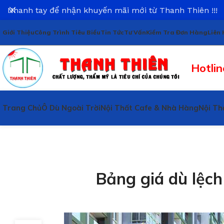
Nhanh tay để nhận khuyến mãi mới từ Thanh Thiên !!!
Giới Thiệu
Công Trình Tiêu Biểu
Tin Tức
Tư Vấn
Kiểm Tra Đơn Hàng
Liên 
Hotlin
Trang Chủ
Ô Dù Ngoài Trời
Nội Thất Cafe & Nhà Hàng
Nội Th
Bảng giá dù lệch