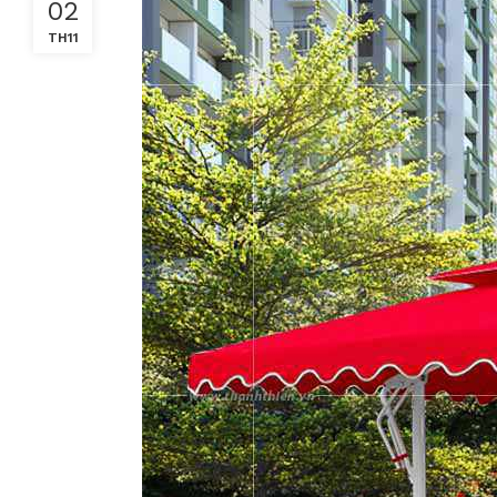
02
TH11