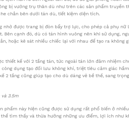
hông bị vướng trụ thân dù như trên các sản phẩm truyền t
e chắn bên dưới tán dù, tiết kiệm diện tích.
g nhờ được trang bị đòn bẩy trợ lực, cho phép cả phụ nữ 
. Bên cạnh đó, dù có tán hình vuông nên khi sử dụng, ng
, hoặc kê sát nhiều chiếc lại với nhau để tạo ra không gi
 thiết kế với 2 tầng tán, tức ngoài tán lớn đảm nhiệm c
công dụng tạo đối lưu không khí, triệt tiêu cảm giác hầm
t kế 2 tầng cũng giúp tạo cho dù dáng vẻ bề thế, sang trọn
 và 3.5m
n phẩm này hiện cũng được sử dụng rất phổ biến ở nhiều
ó thể tìm thấy và thừa hưởng những ưu điểm, lợi ích như k