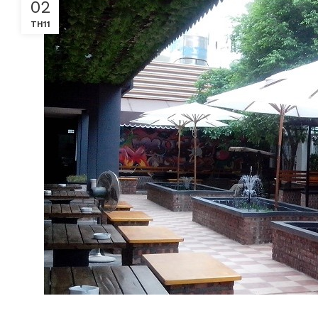
02
TH11