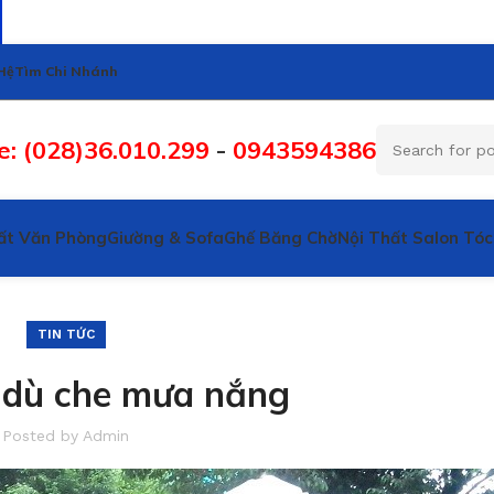
Hệ
Tìm Chi Nhánh
e: (028)36.010.299
-
0943594386
ất Văn Phòng
Giường & Sofa
Ghế Băng Chờ
Nội Thất Salon Tóc
TIN TỨC
 dù che mưa nắng
Posted by
Admin