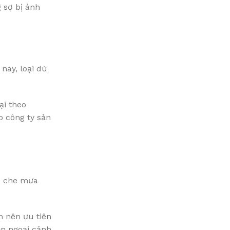
 sợ bị ánh
nay, loại dù
ại theo
 công ty sản
dù che mưa
n nên ưu tiên
ện ngoại cảnh