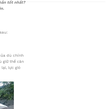
hắn tốt nhất?
n.
Plumbing Install
Discount
sau:
03 Nov – 03 Dec
Read More
của dù chính
ù giữ thế cân
ại, lực gió