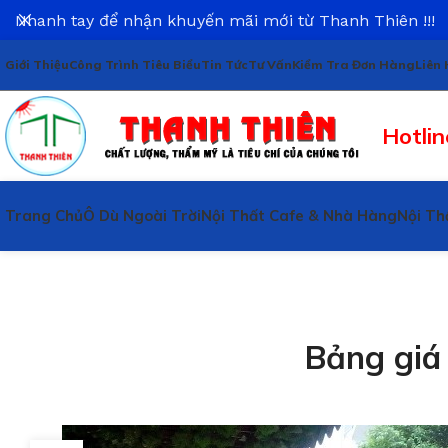
Nhanh tay để nhận khuyến mãi mới từ Thanh Thiên !!!
Giới Thiệu
Công Trình Tiêu Biểu
Tin Tức
Tư Vấn
Kiểm Tra Đơn Hàng
Liên 
Hotlin
Trang Chủ
Ô Dù Ngoài Trời
Nội Thất Cafe & Nhà Hàng
Nội Th
Bảng giá