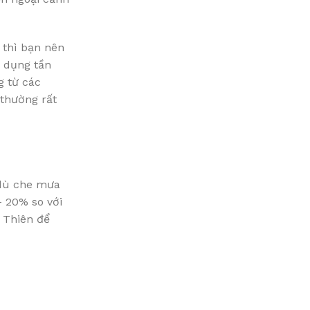
… thì bạn nên
ử dụng tần
g từ các
 thường rất
 dù che mưa
– 20% so với
 Thiên để