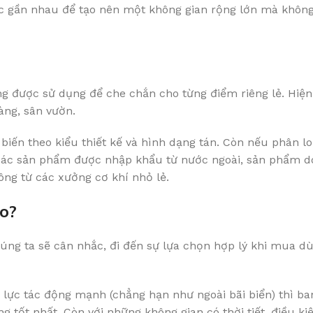
iếc gần nhau để tạo nên một không gian rộng lớn mà không
g được sử dụng để che chắn cho từng điểm riêng lẻ. Hiện 
àng, sân vườn.
biến theo kiểu thiết kế và hình dạng tán. Còn nếu phân lo
các sản phẩm được nhập khẩu từ nước ngoài, sản phẩm do
ông từ các xưởng cơ khí nhỏ lẻ.
o?
úng ta sẽ cân nhắc, đi đến sự lựa chọn hợp lý khi mua 
 lực tác động mạnh (chẳng hạn như ngoài bãi biển) thì ba
tốt nhất. Còn với những không gian có thời tiết, điều ki