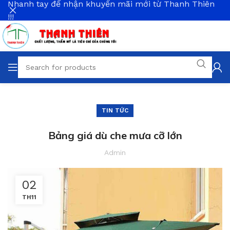
Nhanh tay để nhận khuyến mãi mới từ Thanh Thiên
!!!
TIN TỨC
Bảng giá dù che mưa cỡ lớn
Admin
02
TH11