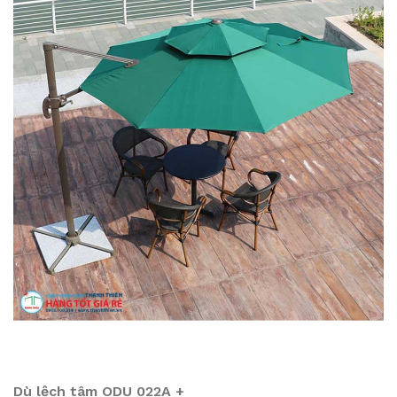
Dù lệch tâm ODU 022A +