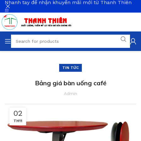
Nhanh tay để nhận khuyến mãi mới từ Thanh Thiên
!!!
TIN TỨC
Bảng giá bàn uống café
Admin
02
TH11