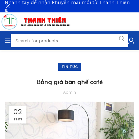
Nhanh tay để nhận khuyến mãi mới từ Thanh Thiên
!!!
TIN TỨC
Bảng giá bàn ghế café
Admin
02
TH11