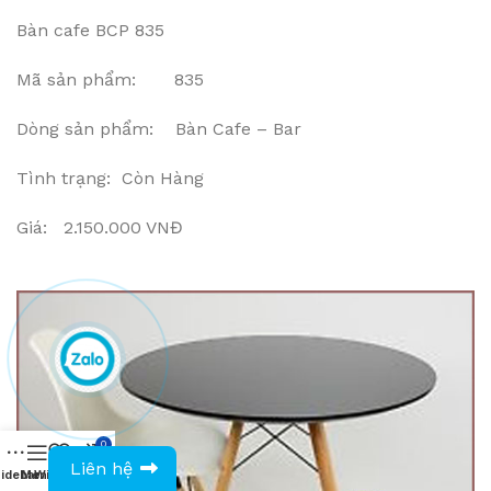
Bàn cafe BCP 835
Mã sản phẩm: 835
Dòng sản phẩm: Bàn Cafe – Bar
Tình trạng: Còn Hàng
Giá: 2.150.000 VNĐ
0
0943594386
Liên hệ
idebar
Menu
Wishlist
Compare
Cart