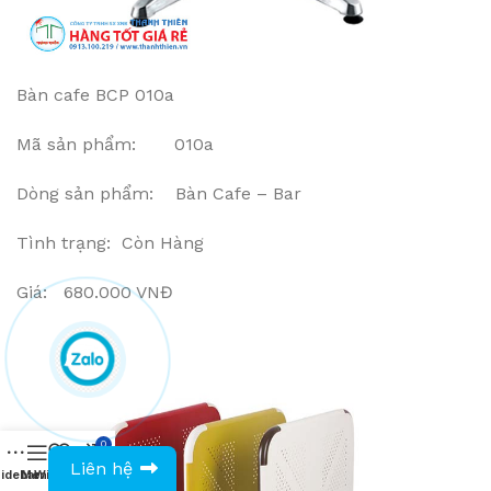
Bàn cafe BCP 010a
Mã sản phẩm: 010a
Dòng sản phẩm: Bàn Cafe – Bar
Tình trạng: Còn Hàng
Giá: 680.000 VNĐ
0
0943594386
Liên hệ
idebar
Menu
Wishlist
Compare
Cart