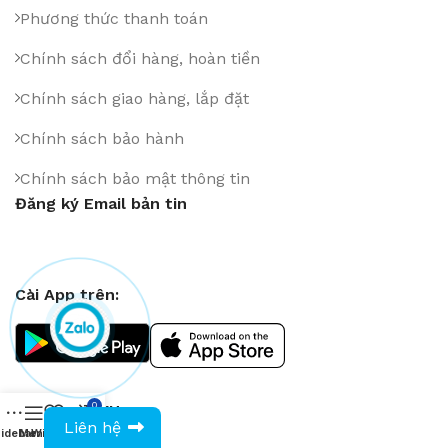
Phương thức thanh toán
Chính sách đổi hàng, hoàn tiền
Chính sách giao hàng, lắp đặt
Chính sách bảo hành
Chính sách bảo mật thông tin
Đăng ký Email bản tin
Cài App trên:
0
Liên Kết MXH
0943594386
Liên hệ
idebar
Menu
Wishlist
Compare
Cart