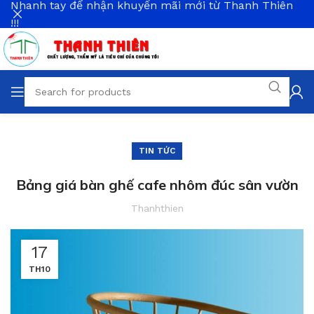
Nhanh tay để nhận khuyến mãi mới từ Thanh Thiên
!!!
TIN TỨC
Bảng giá bàn ghế cafe nhôm đúc sân vườn
Thanhthien
17
TH10