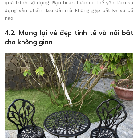
quá trình sử dụng. Bạn hoàn toàn có thể yên tâm sử
dụng sản phẩm lâu dài mà không gặp bất kỳ sự cố
nào.
4.2. Mang lại vẻ đẹp tinh tế và nổi bật
cho không gian