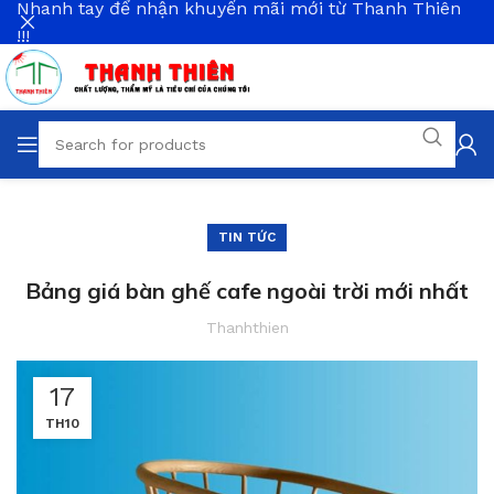
Nhanh tay để nhận khuyến mãi mới từ Thanh Thiên
!!!
TIN TỨC
Bảng giá bàn ghế cafe ngoài trời mới nhất
Thanhthien
17
TH10