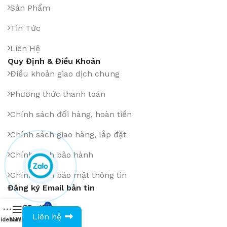
Sản Phẩm
Tin Tức
Liên Hệ
Quy Định & Điều Khoản
Điều khoản giao dịch chung
Phương thức thanh toán
Chính sách đổi hàng, hoàn tiền
Chính sách giao hàng, lắp đặt
Chính sách bảo hành
Chính sách bảo mật thông tin
Đăng ký Email bản tin
0
0943594386
Liên hệ
idebar
Menu
Wishlist
Compare
Cart