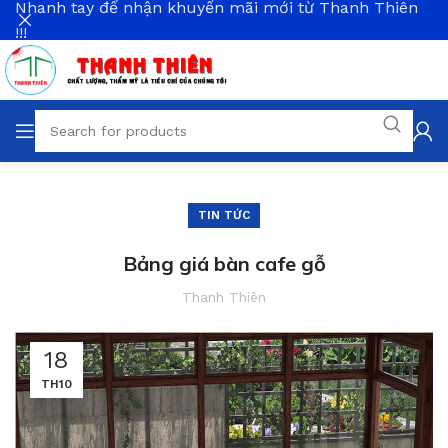
Nhanh tay để nhận khuyến mãi mới từ Thanh Thiên
!!!
TIN TỨC
Bảng giá bàn cafe gỗ
Thanh Thiên
18
TH10