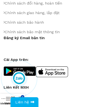
Chính sách đổi hàng, hoàn tiền
Chính sách giao hàng, lắp đặt
Chính sách bảo hành
Chính sách bảo mật thông tin
Đăng ký Email bản tin
Cài App trên:
Liên Kết MXH
0
0943594386
Liên hệ
idebar
Menu
Wishlist
Compare
Cart