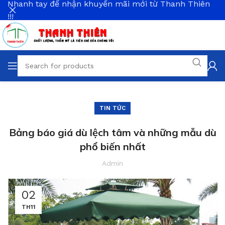
Nhanh tay để nhận khuyến mãi mới từ Thanh Thiên
!!!
TIN TỨC
Bảng báo giá dù lệch tâm và những mẫu dù
phổ biến nhất
Admin
02
TH11