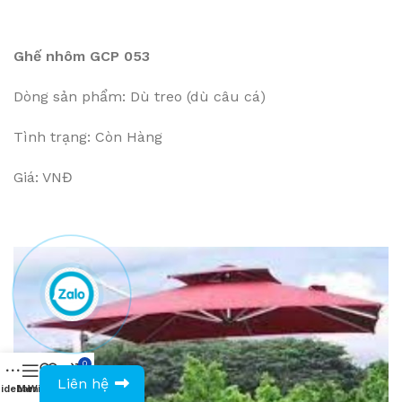
Ghế nhôm GCP 053
Dòng sản phẩm: Dù treo (dù câu cá)
Tình trạng: Còn Hàng
Giá: VNĐ
0
0943594386
Liên hệ
idebar
Menu
Wishlist
Compare
Cart