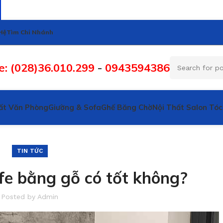
Hệ
Tìm Chi Nhánh
e: (028)36.010.299
-
0943594386
ất Văn Phòng
Giường & Sofa
Ghế Băng Chờ
Nội Thất Salon Tóc
TIN TỨC
fe bằng gỗ có tốt không?
Posted by
Admin