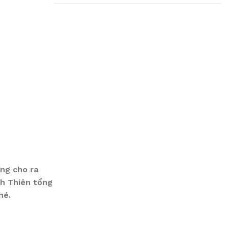
Plumbing Install
Discount
03 Nov – 03 Dec
Read More
ừng cho ra
nh Thiên tổng
hé.