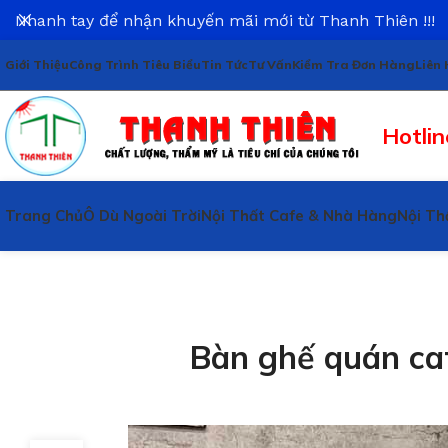
Nhanh tay để nhận khuyến mãi mới từ Thanh Thiên !!!
Giới Thiệu
Công Trình Tiêu Biểu
Tin Tức
Tư Vấn
Kiểm Tra Đơn Hàng
Liên 
Hotlin
Trang Chủ
Ô Dù Ngoài Trời
Nội Thất Cafe & Nhà Hàng
Nội Th
Bàn ghế quán ca