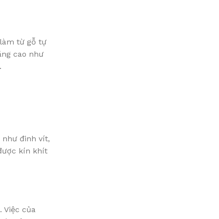
làm từ gỗ tự
tăng cao như
.
như đinh vít,
ược kín khít
. Việc của