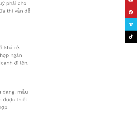
YouT
uý phái cho
ữa thì vẫn dễ
Pinte
Vime
TikTo
ỗ khá rẻ.
 hợp ngân
oanh đi lên.
ểu dáng, mẫu
 được thiết
hợp.