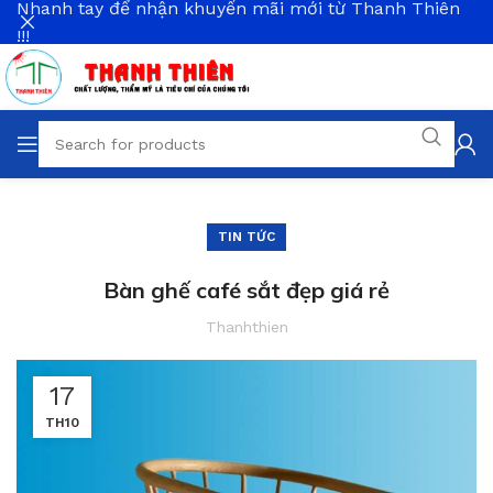
Nhanh tay để nhận khuyến mãi mới từ Thanh Thiên
!!!
TIN TỨC
Bàn ghế café sắt đẹp giá rẻ
Thanhthien
17
TH10