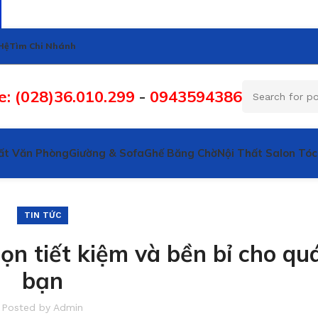
Hệ
Tìm Chi Nhánh
e: (028)36.010.299
-
0943594386
ất Văn Phòng
Giường & Sofa
Ghế Băng Chờ
Nội Thất Salon Tóc
TIN TỨC
ọn tiết kiệm và bền bỉ cho qu
bạn
Posted by
Admin