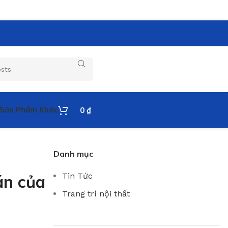
Sản Phẩm Khác
0
₫
Danh mục
Tin Tức
án của
Trang trí nội thất