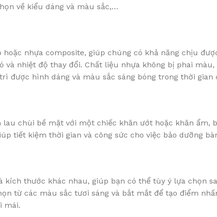
chọn về kiểu dáng và màu sắc,…
p hoặc nhựa composite, giúp chúng có khả năng chịu đượ
ió và nhiệt độ thay đổi. Chất liệu nhựa không bị phai màu,
rì được hình dáng và màu sắc sáng bóng trong thời gian d
n lau chùi bề mặt với một chiếc khăn ướt hoặc khăn ẩm, 
iúp tiết kiệm thời gian và công sức cho việc bảo dưỡng bà
à kích thước khác nhau, giúp bạn có thể tùy ý lựa chọn s
chọn từ các màu sắc tươi sáng và bắt mắt để tạo điểm nh
i mái.