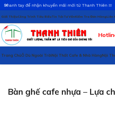
Nhanh tay để nhận khuyến mãi mới từ Thanh Thiên !!!
Giới Thiệu
Công Trình Tiêu Biểu
Tin Tức
Tư Vấn
Kiểm Tra Đơn Hàng
Liên 
Hotlin
Trang Chủ
Ô Dù Ngoài Trời
Nội Thất Cafe & Nhà Hàng
Nội Th
Bàn ghế cafe nhựa – Lựa ch