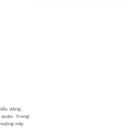
Plumbing Install
Discount
03 Nov – 03 Dec
Read More
kiểu dáng,
a quán. Trong
chuộng này