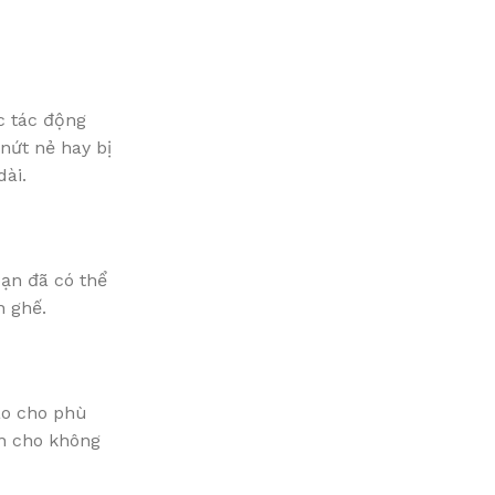
c tác động
 nứt nẻ hay bị
ài.
bạn đã có thể
n ghế.
ao cho phù
ấn cho không