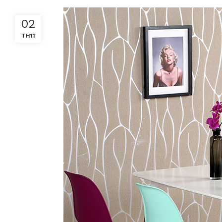
02
TH11