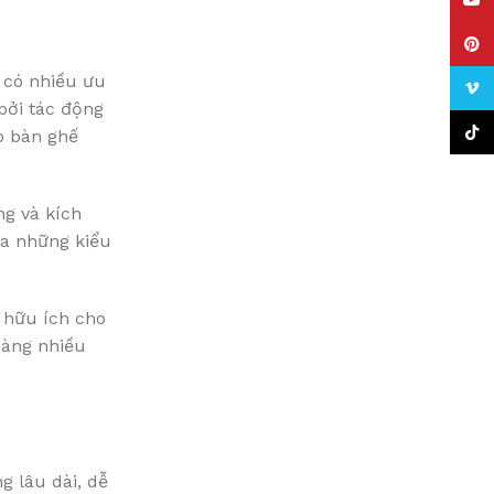
YouT
Pinte
 có nhiều ưu
Vime
bởi tác động
TikTo
o bàn ghế
ng và kích
ra những kiểu
à hữu ích cho
càng nhiều
g lâu dài, dễ