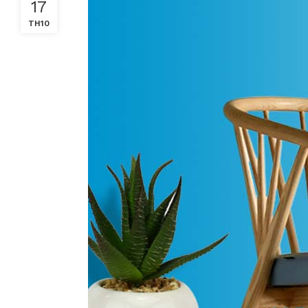
17
TH10