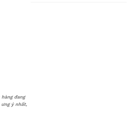
Plumbing Install
Discount
03 Nov – 03 Dec
Read More
h hàng đang
ưng ý nhất,