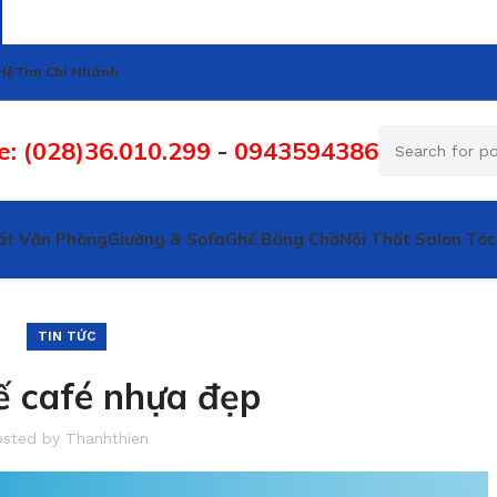
Hệ
Tìm Chi Nhánh
e: (028)36.010.299
-
0943594386
ất Văn Phòng
Giường & Sofa
Ghế Băng Chờ
Nội Thất Salon Tóc
TIN TỨC
ế café nhựa đẹp
osted by
Thanhthien