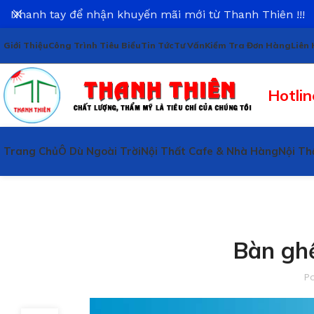
Nhanh tay để nhận khuyến mãi mới từ Thanh Thiên !!!
Giới Thiệu
Công Trình Tiêu Biểu
Tin Tức
Tư Vấn
Kiểm Tra Đơn Hàng
Liên 
Hotlin
Trang Chủ
Ô Dù Ngoài Trời
Nội Thất Cafe & Nhà Hàng
Nội Th
Bàn gh
P